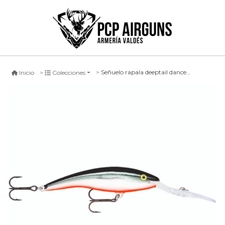
Señuelo rapala deeptail dancer #hlwn, 9cm
Inicio
Colecciones