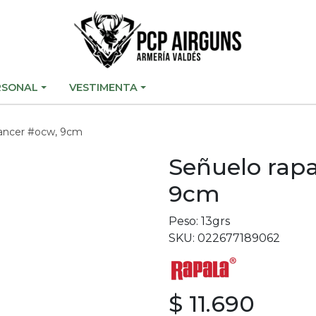
RSONAL
VESTIMENTA
dancer #ocw, 9cm
Señuelo rapa
9cm
Peso: 13grs
SKU: 022677189062
$ 11.690