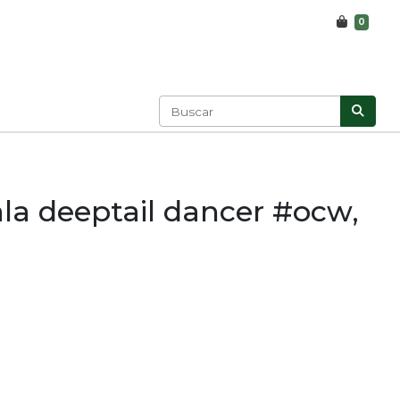
0
la deeptail dancer #ocw,