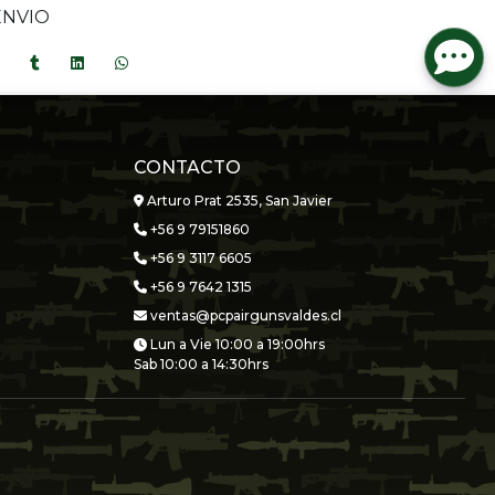
ENVIO
CONTACTO
Arturo Prat 2535, San Javier
+56 9 79151860
+56 9 3117 6605
+56 9 7642 1315
ventas@pcpairgunsvaldes.cl
Lun a Vie 10:00 a 19:00hrs
Sab 10:00 a 14:30hrs