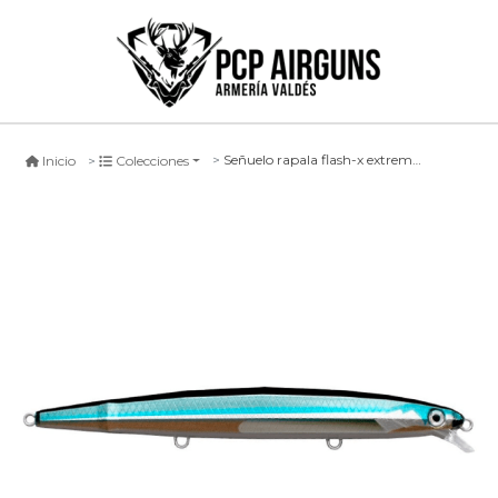
Señuelo rapala flash-x extremo #anc, 16cm
Inicio
Colecciones