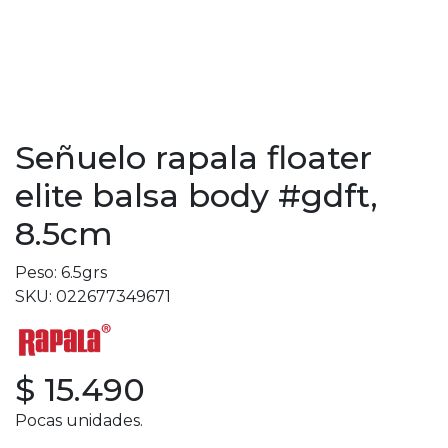
Señuelo rapala floater
elite balsa body #gdft,
8.5cm
Peso: 6.5grs
SKU: 022677349671
$ 15.490
Pocas unidades.