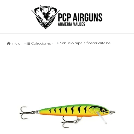
Señuelo rapala floater elite balsa body #gdft, 8.5cm
Inicio
Colecciones