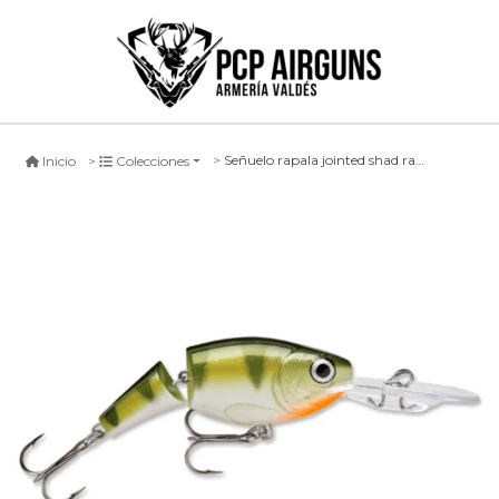
Señuelo rapala jointed shad rap articulado #yp
Inicio
Colecciones