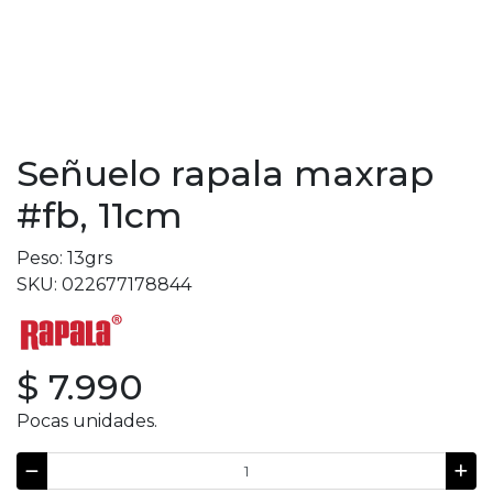
Señuelo rapala maxrap
#fb, 11cm
Peso: 13grs
SKU: 022677178844
$ 7.990
Pocas unidades.