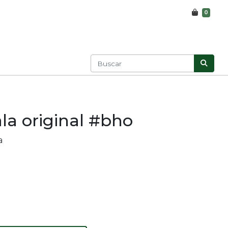
0
la original #bho
a