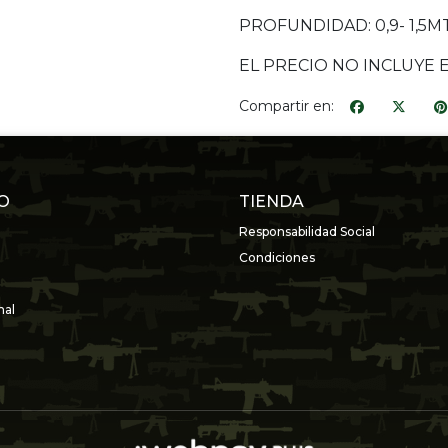
PROFUNDIDAD: 0,9- 1,5M
EL PRECIO NO INCLUYE 
Compartir en:
O
TIENDA
Responsabilidad Social
Condiciones
nal