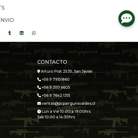
TS
ENVIO
CONTACTO
Arturo Prat 2535, San Javier
+56 9 79151860
+56 9 3117 6605
+56 9 7642 1315
ventas@pcpairgunsvaldes.cl
Lun a Vie 10:00 a 19:00hrs
Sab 10:00 a 14:30hrs