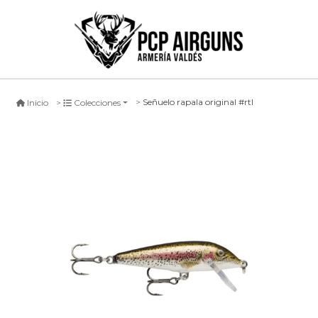
Señuelo rapala original #rtl
Inicio
Colecciones