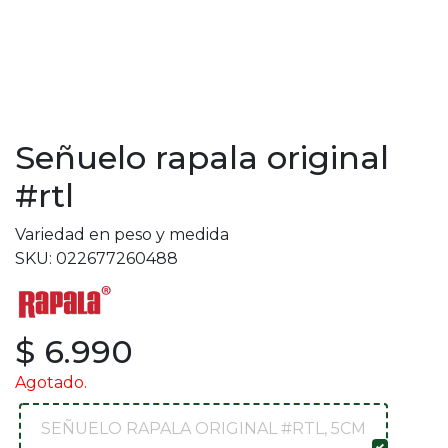
Señuelo rapala original
#rtl
Variedad en peso y medida
SKU: 022677260488
$ 6.990
Agotado.
SEÑUELO RAPALA ORIGINAL #RTL, 5CM