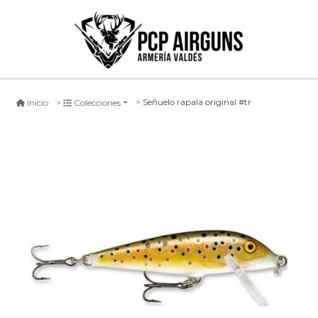
Señuelo rapala original #tr
Inicio
Colecciones