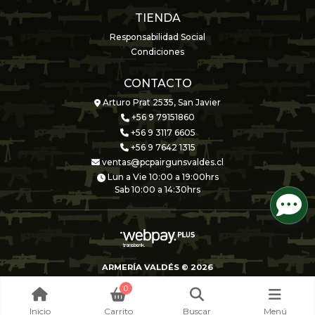
TIENDA
Responsabilidad Social
Condiciones
CONTACTO
Arturo Prat 2535, San Javier
+56 9 79151860
+56 9 3117 6605
+56 9 7642 1315
ventas@pcpairgunsvaldes.cl
Lun a Vie 10:00 a 19:00hrs
Sab 10:00 a 14:30hrs
ARMERÍA VALDÉS © 2026
Creado por
Bsale
0
Inicio
Carrito
Buscar
Menú