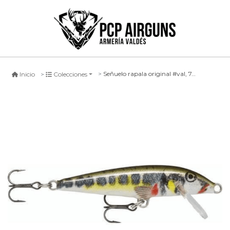
Señuelo rapala original #val, 7cm
Inicio
Colecciones