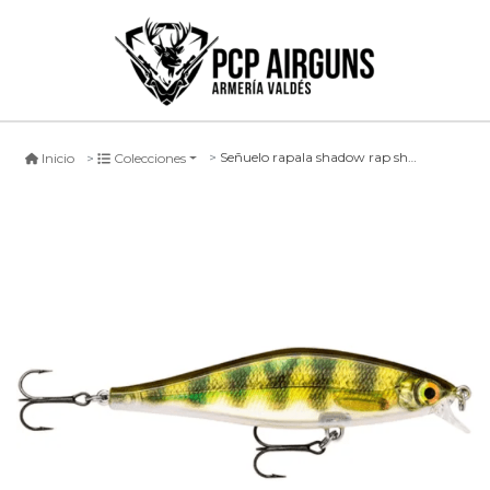
Señuelo rapala shadow rap shad #pel, 9cm
Inicio
Colecciones