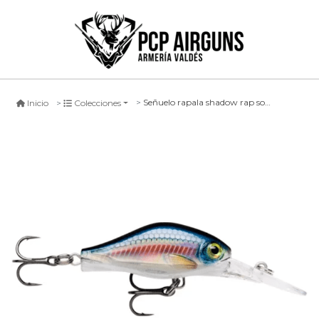
Señuelo rapala shadow rap solid shad #bll, 4cm
Inicio
Colecciones