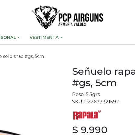
RSONAL
VESTIMENTA
p solid shad #gs, 5cm
Señuelo rapa
#gs, 5cm
Peso: 5.5grs
SKU: 022677321592
$ 9.990