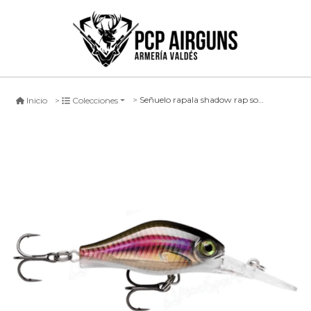
Señuelo rapala shadow rap solid shad #sml, 4cm
Inicio
Colecciones