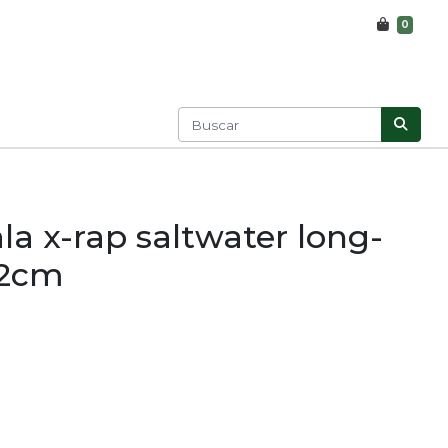
0
la x-rap saltwater long-
12cm