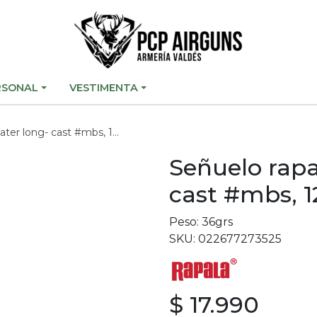
RSONAL
VESTIMENTA
ter long- cast #mbs, 12cm
Señuelo rapa
cast #mbs, 
Peso: 36grs
SKU: 022677273525
$ 17.990