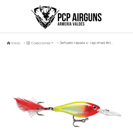
Señuelo rapala x- rap shad #cln, 6cm
Inicio
Colecciones