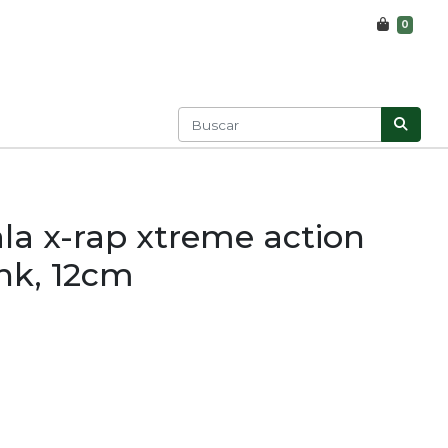
0
la x-rap xtreme action
nk, 12cm