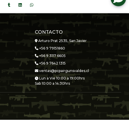
CONTACTO
Arturo Prat 2535, San Javier
+56 9 79151860
+56 9 3117 6605
+56 9 7642 1315
ventas@pcpairgunsvaldes.cl
Lun a Vie 10:00 a 19:00hrs
Sab 10:00 a 14:30hrs