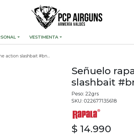
RSONAL
VESTIMENTA
ction slashbait #bnk, 12cm
Señuelo rapa
slashbait #b
Peso: 22grs
SKU: 022677135618
$ 14.990