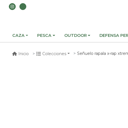
CAZA
PESCA
OUTDOOR
DEFENSA PE
Señuelo rapala x-rap xtreme a
Inicio
Colecciones