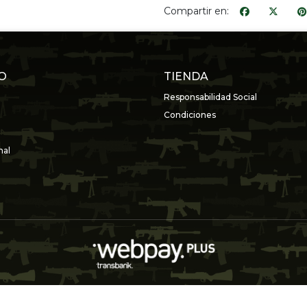
Compartir en:
O
TIENDA
Responsabilidad Social
Condiciones
nal
ARMERÍA VALDÉS © 2026
Creado por
Bsale