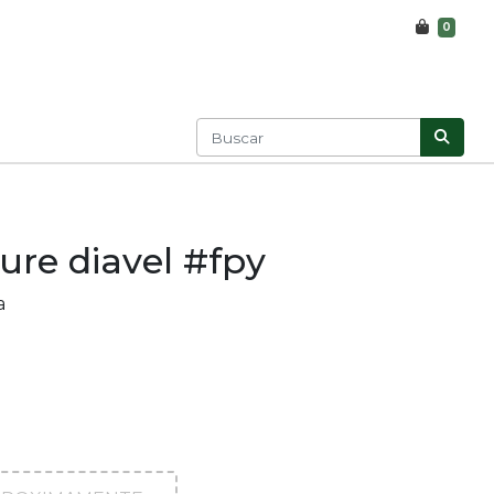
0
ure diavel #fpy
a