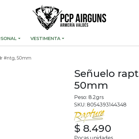
RSONAL
VESTIMENTA
 dr #ntg, 50mm
Señuelo rapt
50mm
Peso: 8.2grs
SKU: 8054393144348
$ 8.490
Pocas unidades.