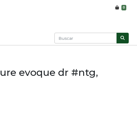
0
ure evoque dr #ntg,