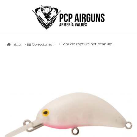
Señuelo rapture hot bean #pgp, 40mm
Inicio
Colecciones