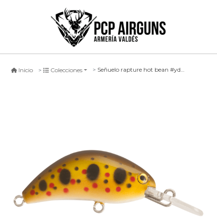
Señuelo rapture hot bean #ydv, 40mm
Inicio
Colecciones