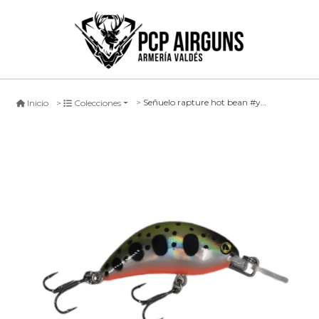
Señuelo rapture hot bean #ymr, 40mm
Inicio
Colecciones