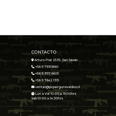
CONTACTO
Arturo Prat 2535, San Javier
+56 9 79151860
+56 9 3117 6605
+56 9 7642 1315
ventas@pcpairgunsvaldes.cl
Lun a Vie 10:00 a 19:00hrs
Sab 10:00 a 14:30hrs