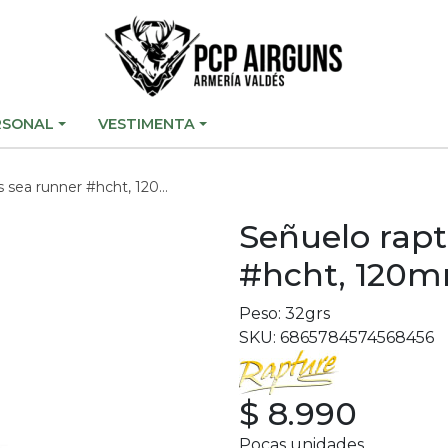
RSONAL
VESTIMENTA
 sea runner #hcht, 120mm
Señuelo rapt
#hcht, 120
Peso: 32grs
SKU: 6865784574568456
$ 8.990
Pocas unidades.