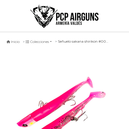
Señuelo sakana shirikon #004, 12cm
Inicio
Colecciones