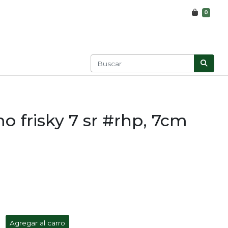
0
o frisky 7 sr #rhp, 7cm
Agregar al carro