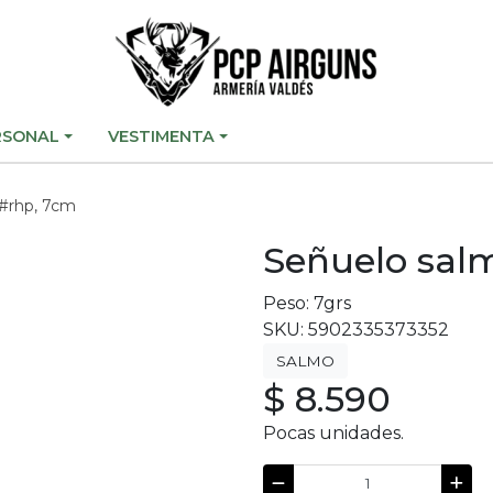
RSONAL
VESTIMENTA
 #rhp, 7cm
Señuelo salm
Peso: 7grs
SKU: 5902335373352
SALMO
$ 8.590
Pocas unidades.