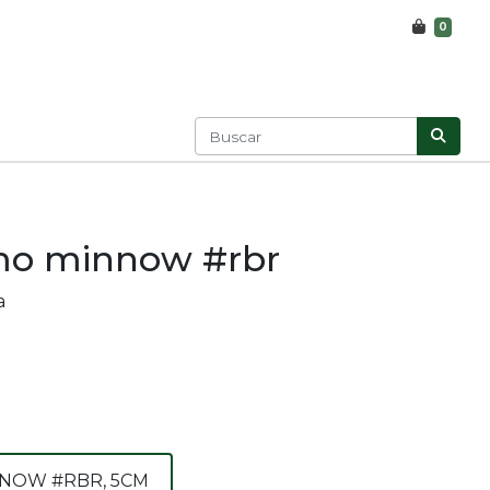
0
mo minnow #rbr
a
NOW #RBR, 5CM