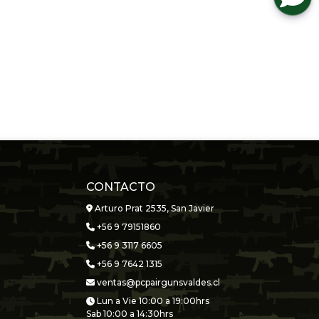
CONTACTO
Arturo Prat 2535, San Javier
+56 9 79151860
+56 9 3117 6605
+56 9 7642 1315
ventas@pcpairgunsvaldes.cl
Lun a Vie 10:00 a 19:00hrs
Sab 10:00 a 14:30hrs