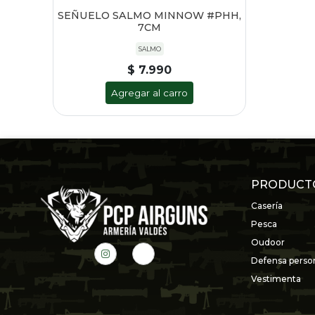
SEÑUELO SALMO MINNOW #PHH,
7CM
SALMO
$ 7.990
Agregar al carro
PRODUCT
Casería
Pesca
Oudoor
Defensa perso
Vestimenta