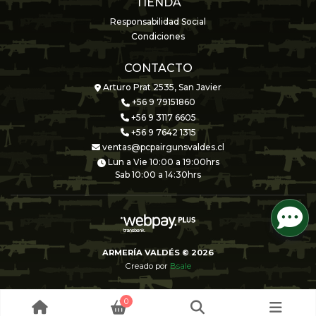
TIENDA
Responsabilidad Social
Condiciones
CONTACTO
Arturo Prat 2535, San Javier
+56 9 79151860
+56 9 3117 6605
+56 9 7642 1315
ventas@pcpairgunsvaldes.cl
Lun a Vie 10:00 a 19:00hrs
Sab 10:00 a 14:30hrs
ARMERÍA VALDÉS © 2026
Creado por
Bsale
0