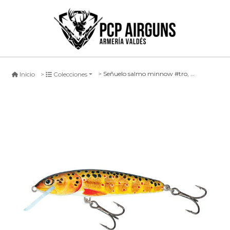
Señuelo salmo minnow #tro, sinking
Inicio
Colecciones