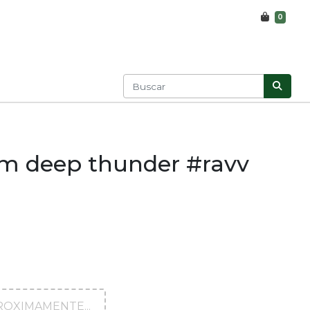
0
rm deep thunder #ravv
ROXIMAMENTE...