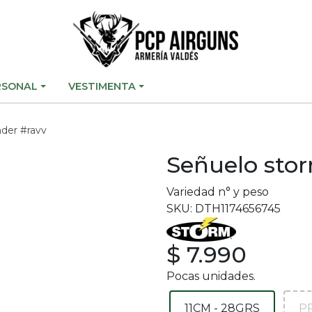
RSONAL
VESTIMENTA
der #ravv
Señuelo sto
Variedad n° y peso
SKU: DTH1174656745
$ 7.990
Pocas unidades.
11CM - 28GRS
P