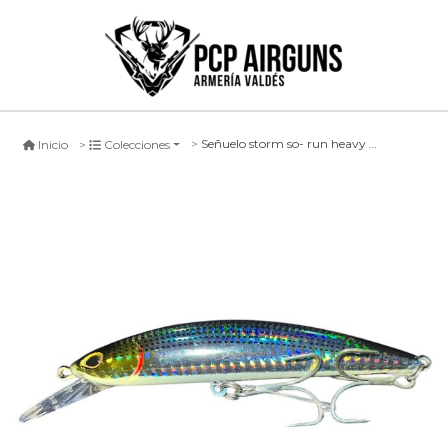
Señuelo storm so- run heavy minnow #tb, 110mm
Inicio
Colecciones