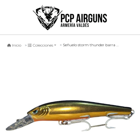
Señuelo storm thunder barra #gd, 11cm
Inicio
Colecciones