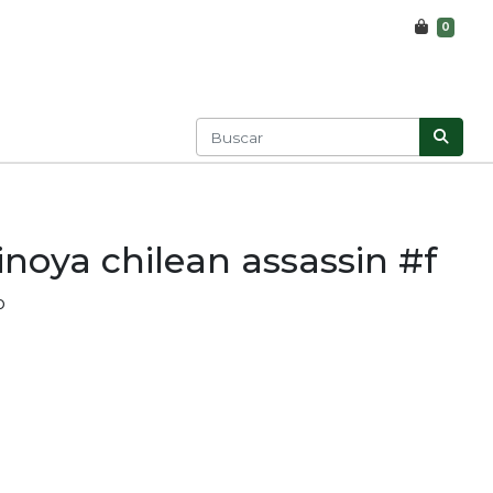
0
inoya chilean assassin #f
o