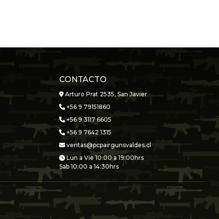
CONTACTO
Arturo Prat 2535, San Javier
+56 9 79151860
+56 9 3117 6605
+56 9 7642 1315
ventas@pcpairgunsvaldes.cl
Lun a Vie 10:00 a 19:00hrs
Sab 10:00 a 14:30hrs