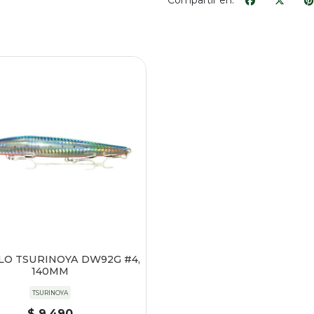
Compartir en:
LO TSURINOYA DW92G #4,
140MM
TSURINOYA
$ 9.490