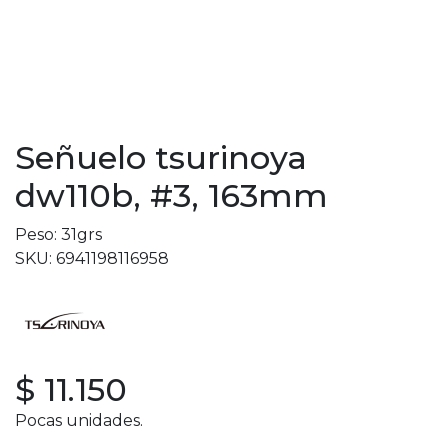
Señuelo tsurinoya
dw110b, #3, 163mm
Peso: 31grs
SKU: 6941198116958
$ 11.150
Pocas unidades.