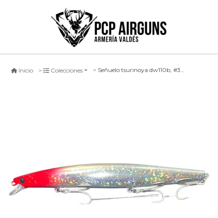
Señuelo tsurinoya dw110b, #3, 163mm
Inicio
Colecciones