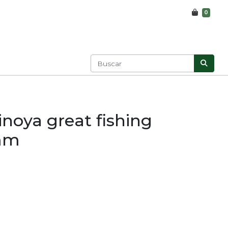
0
inoya great fishing
mm