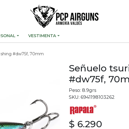
RSONAL
VESTIMENTA
 fishing #dw75f, 70mm
Señuelo tsur
#dw75f, 70
Peso: 8.9grs
SKU: 6941198103262
$ 6.290