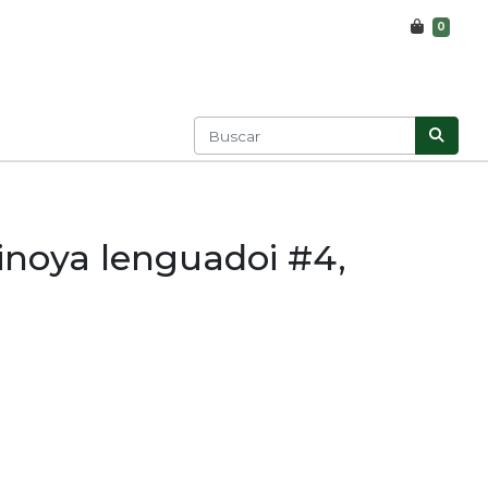
0
inoya lenguadoi #4,