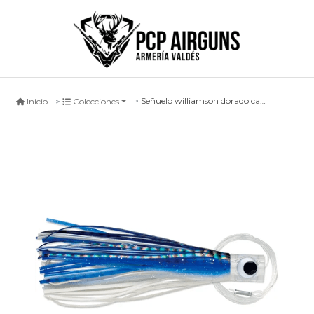
Señuelo williamson dorado catcher rigged 15cm azul/blanco
Inicio
Colecciones