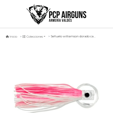
Señuelo williamson dorado catcher rigged 15cm rosa/blanco
Inicio
Colecciones