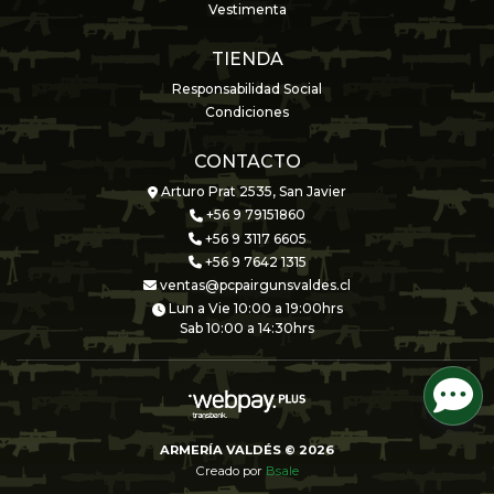
Vestimenta
TIENDA
Responsabilidad Social
Condiciones
CONTACTO
Arturo Prat 2535, San Javier
+56 9 79151860
+56 9 3117 6605
+56 9 7642 1315
ventas@pcpairgunsvaldes.cl
Lun a Vie 10:00 a 19:00hrs
Sab 10:00 a 14:30hrs
ARMERÍA VALDÉS © 2026
Creado por
Bsale