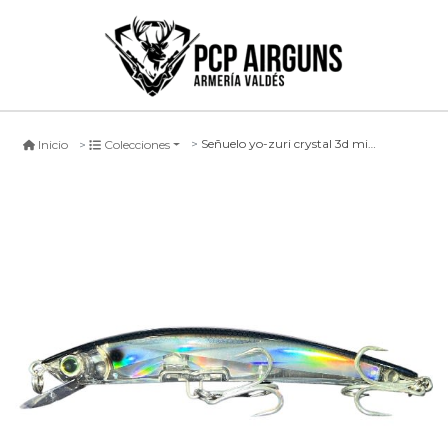
Señuelo yo-zuri crystal 3d minnow (s) #f1147-b, 130mm
Inicio
Colecciones