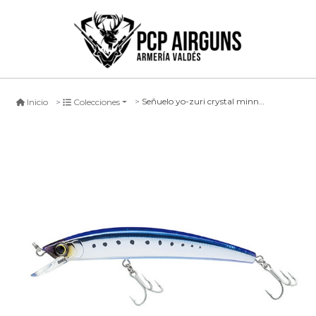
Señuelo yo-zuri crystal minnow (f) #hw, 130mm
Inicio
Colecciones