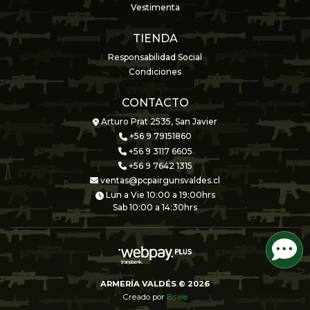
Vestimenta
TIENDA
Responsabilidad Social
Condiciones
CONTACTO
Arturo Prat 2535, San Javier
+56 9 79151860
+56 9 3117 6605
+56 9 7642 1315
ventas@pcpairgunsvaldes.cl
Lun a Vie 10:00 a 19:00hrs
Sab 10:00 a 14:30hrs
ARMERÍA VALDÉS © 2026
Creado por
Bsale