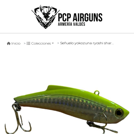
Señuelo yokozuna ryoshi sharkie lipless #vpn, 90mm
Inicio
Colecciones