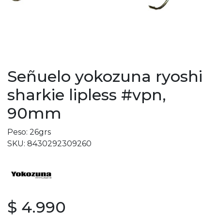
Señuelo yokozuna ryoshi
sharkie lipless #vpn,
90mm
Peso: 26grs
SKU: 8430292309260
$ 4.990