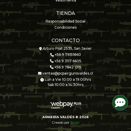
Vestimenta
TIENDA
Responsabilidad Social
Condiciones
CONTACTO
Arturo Prat 2535, San Javier
+56 9 79151860
+56 9 3117 6605
+56 9 7642 1315
ventas@pcpairgunsvaldes.cl
Lun a Vie 10:00 a 19:00hrs
Sab 10:00 a 14:30hrs
ARMERÍA VALDÉS © 2026
Creado por
Bsale