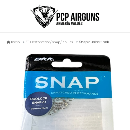
Snap duolock bbk
Inicio
Destorcedor/ snap/ anillas