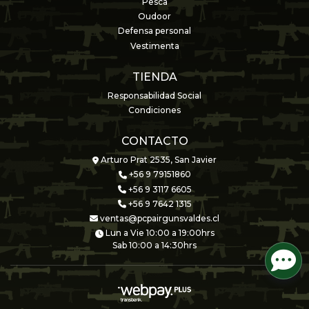
Pesca
Oudoor
Defensa personal
Vestimenta
TIENDA
Responsabilidad Social
Condiciones
CONTACTO
Arturo Prat 2535, San Javier
+56 9 79151860
+56 9 3117 6605
+56 9 7642 1315
ventas@pcpairgunsvaldes.cl
Lun a Vie 10:00 a 19:00hrs
Sab 10:00 a 14:30hrs