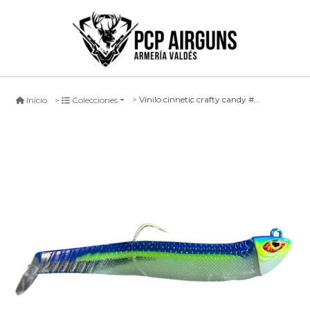
Vinilo cinnetic crafty candy #6, 105mm
Inicio
Colecciones