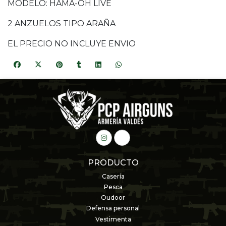
MODELO: HAMA-OH LIVE
2 ANZUELOS TIPO ARAÑA
EL PRECIO NO INCLUYE ENVIO
PRODUCTO
Casería
Pesca
Oudoor
Defensa personal
Vestimenta