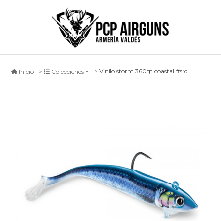
Vinilo storm 360gt coastal #srd
Inicio
Colecciones