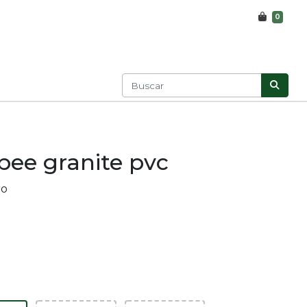
0
ee granite pvc
ro