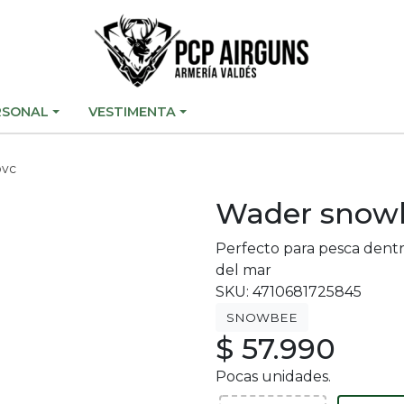
RSONAL
VESTIMENTA
pvc
Wader snowb
Perfecto para pesca dent
del mar
SKU: 4710681725845
SNOWBEE
$ 57.990
Pocas unidades.