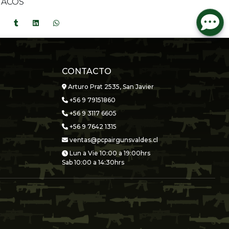
TACOS
CONTACTO
Arturo Prat 2535, San Javier
+56 9 79151860
+56 9 3117 6605
+56 9 7642 1315
ventas@pcpairgunsvaldes.cl
Lun a Vie 10:00 a 19:00hrs
Sab 10:00 a 14:30hrs