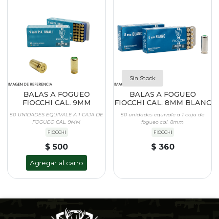
Sin Stock
BALAS A FOGUEO
BALAS A FOGUEO
FIOCCHI CAL. 9MM
FIOCCHI CAL. 8MM BLANC
50 UNIDADES EQUIVALE A 1 CAJA DE
50 unidades equivale a 1 caja de
FOGUEO CAL. 9MM
fogueo cal. 8mm
FIOCCHI
FIOCCHI
$ 500
$ 360
Agregar al carro