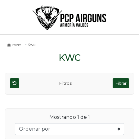
Kwc
Inicio
KWC
Filtros
Filtrar
Mostrando
1
de 1