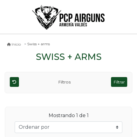
Swiss + arms
Inicio
SWISS + ARMS
Filtros
Filtrar
Mostrando
1
de 1