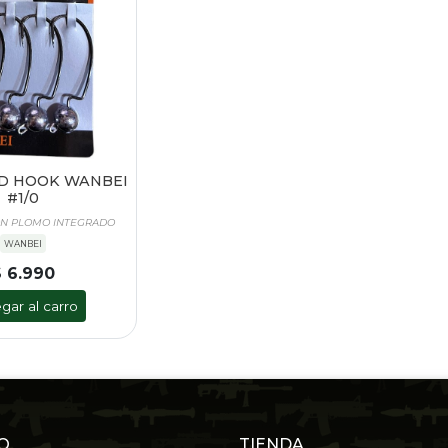
D HOOK WANBEI
#1/0
N PLOMO INTEGRADO
WANBEI
$ 6.990
gar al carro
O
TIENDA