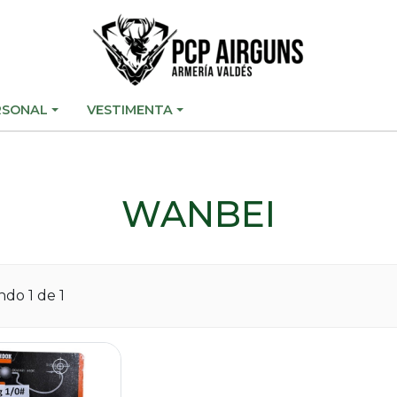
RSONAL
VESTIMENTA
WANBEI
ando
1
de 1