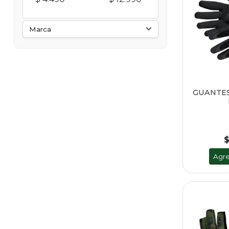
Marca
GUANTES
$
Agre