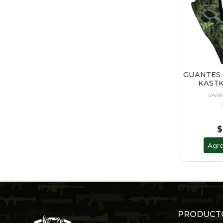
GUANTES 
KASTK
VARI
$
Agre
PRODUCT