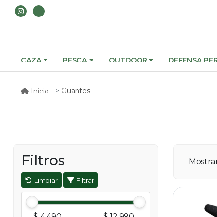
CAZA
PESCA
OUTDOOR
DEFENSA PE
Guantes
Inicio
Filtros
Mostr
Limpiar
Filtrar
$ 4.490
$ 12.990