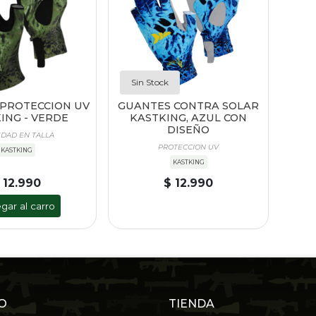
Sin Stock
PROTECCION UV
GUANTES CONTRA SOLAR
ING - VERDE
KASTKING, AZUL CON
DISEÑO
EDAD EN TALLA
PROTECCION UV
KASTKING
KASTKING
 12.990
$ 12.990
gar al carro
O
TIENDA