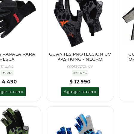
 RAPALA PARA
GUANTES PROTECCION UV
G
PESCA
KASTKING - NEGRO
O
TALLA: L
PROTECCION UV
RAPALA
KASTKING
 4.490
$ 12.990
gar al carro
Agregar al carro