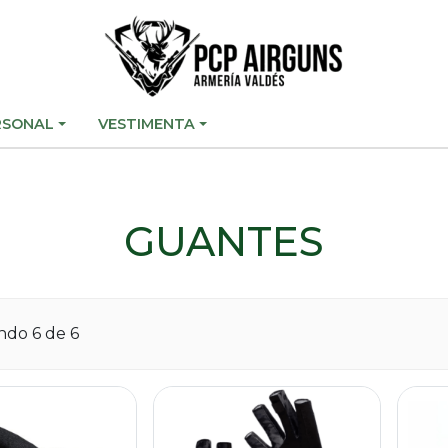
RSONAL
VESTIMENTA
GUANTES
ando
6
de 6